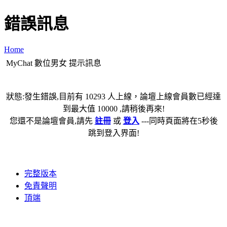
錯誤訊息
Home
MyChat 數位男女 提示訊息
狀態:發生錯誤,目前有 10293 人上線，論壇上線會員數已經達
到最大值 10000 ,請稍後再來!
您還不是論壇會員,請先
註冊
或
登入
---同時頁面將在5秒後
跳到登入界面!
完整版本
免責聲明
頂端