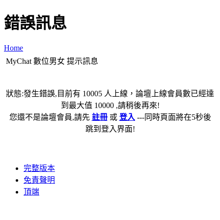
錯誤訊息
Home
MyChat 數位男女 提示訊息
狀態:發生錯誤,目前有 10005 人上線，論壇上線會員數已經達
到最大值 10000 ,請稍後再來!
您還不是論壇會員,請先
註冊
或
登入
---同時頁面將在5秒後
跳到登入界面!
完整版本
免責聲明
頂端