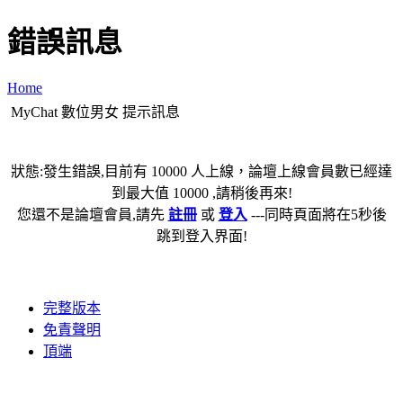
錯誤訊息
Home
MyChat 數位男女 提示訊息
狀態:發生錯誤,目前有 10000 人上線，論壇上線會員數已經達
到最大值 10000 ,請稍後再來!
您還不是論壇會員,請先
註冊
或
登入
---同時頁面將在5秒後
跳到登入界面!
完整版本
免責聲明
頂端