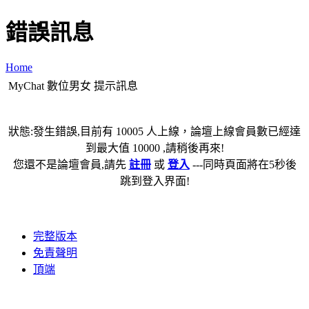
錯誤訊息
Home
MyChat 數位男女 提示訊息
狀態:發生錯誤,目前有 10005 人上線，論壇上線會員數已經達
到最大值 10000 ,請稍後再來!
您還不是論壇會員,請先
註冊
或
登入
---同時頁面將在5秒後
跳到登入界面!
完整版本
免責聲明
頂端