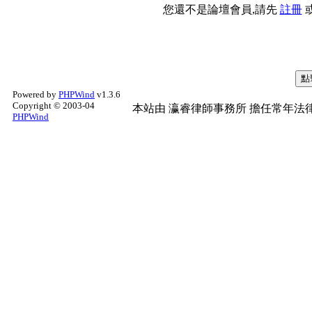
您還不是論壇會員,請先
註冊
Powered by
PHPWind
v1.3.6
Copyright © 2003-04
本站由
瀛睿律師事務所
擔任常年法律
PHPWind