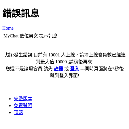
錯誤訊息
Home
MyChat 數位男女 提示訊息
狀態:發生錯誤,目前有 10001 人上線，論壇上線會員數已經達
到最大值 10000 ,請稍後再來!
您還不是論壇會員,請先
註冊
或
登入
---同時頁面將在5秒後
跳到登入界面!
完整版本
免責聲明
頂端