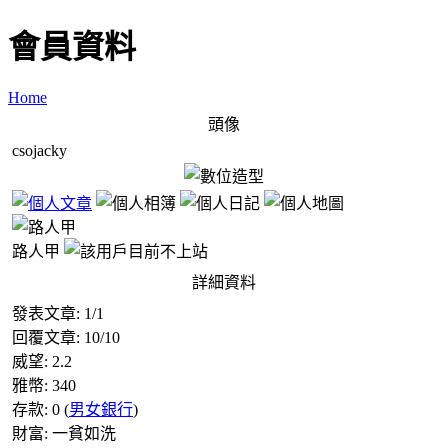
會員資料
Home
頭像
csojacky
路人甲
詳細資料
發表文章:
1
/
1
回覆文章:
10
/
10
威望:
2.2
雅幣:
340
存款:
0
(
男女銀行
)
財富:
一貧如洗