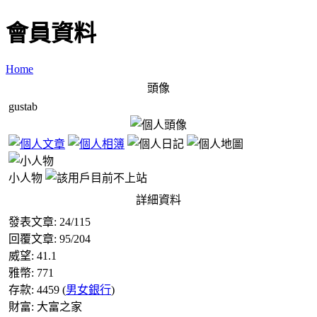
會員資料
Home
頭像
gustab
小人物
詳細資料
發表文章:
24
/
115
回覆文章:
95
/
204
威望:
41.1
雅幣:
771
存款:
4459
(
男女銀行
)
財富:
大富之家