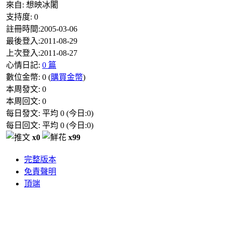
來自:
想映冰闍
支持度:
0
註冊時間:
2005-03-06
最後登入:
2011-08-29
上次登入:
2011-08-27
心情日記:
0 篇
數位金幣:
0
(
購買金幣
)
本周發文:
0
本周回文:
0
每日發文: 平均
0
(今日:
0
)
每日回文: 平均
0
(今日:
0
)
x0
x99
完整版本
免責聲明
頂端