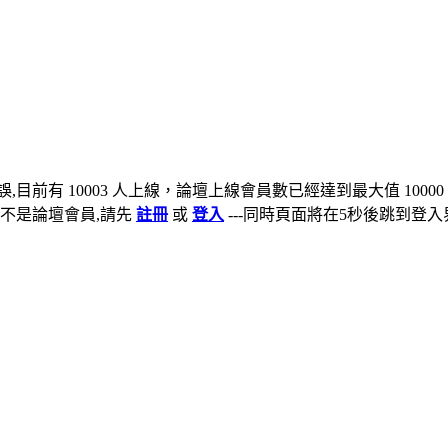
,目前有 10003 人上線，論壇上線會員數已經達到最大值 10000
不是論壇會員,請先
註冊
或
登入
---同時頁面將在5秒後跳到登入