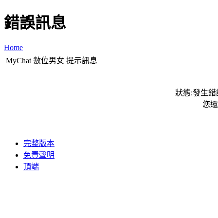
錯誤訊息
Home
MyChat 數位男女 提示訊息
狀態:發生錯誤
您還
完整版本
免責聲明
頂端