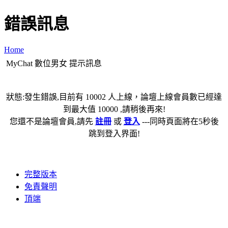
錯誤訊息
Home
MyChat 數位男女 提示訊息
狀態:發生錯誤,目前有 10002 人上線，論壇上線會員數已經達
到最大值 10000 ,請稍後再來!
您還不是論壇會員,請先
註冊
或
登入
---同時頁面將在5秒後
跳到登入界面!
完整版本
免責聲明
頂端