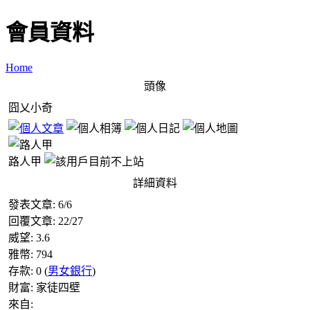
會員資料
Home
頭像
囧乂小奇
路人甲
詳細資料
發表文章:
6
/
6
回覆文章:
22
/
27
威望:
3.6
雅幣:
794
存款:
0
(
男女銀行
)
財富:
家徒四壁
來自: