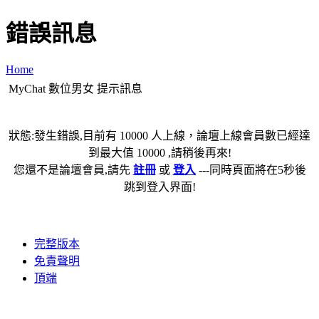
錯誤訊息
Home
MyChat 數位男女 提示訊息
狀態:發生錯誤,目前有 10000 人上線，論壇上線會員數已經達
到最大值 10000 ,請稍後再來!
您還不是論壇會員,請先
註冊
或
登入
---同時頁面將在5秒後
跳到登入界面!
完整版本
免責聲明
頂端