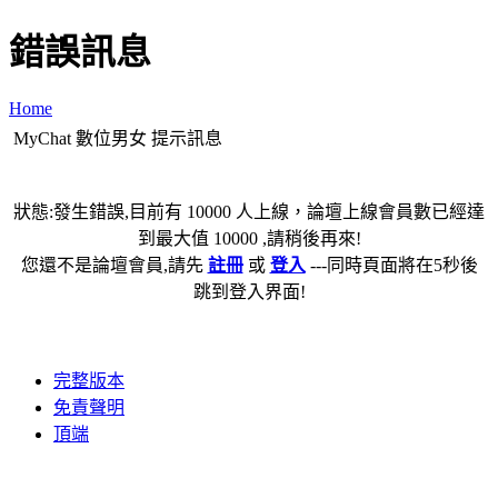
錯誤訊息
Home
MyChat 數位男女 提示訊息
狀態:發生錯誤,目前有 10000 人上線，論壇上線會員數已經達
到最大值 10000 ,請稍後再來!
您還不是論壇會員,請先
註冊
或
登入
---同時頁面將在5秒後
跳到登入界面!
完整版本
免責聲明
頂端