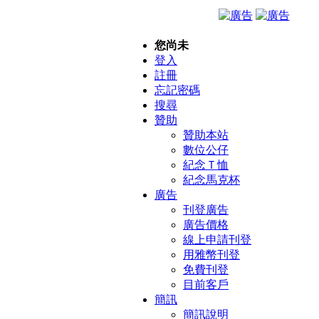
您尚未
登入
註冊
忘記密碼
搜尋
贊助
贊助本站
數位公仔
紀念Ｔ恤
紀念馬克杯
廣告
刊登廣告
廣告價格
線上申請刊登
用雅幣刊登
免費刊登
目前客戶
簡訊
簡訊說明