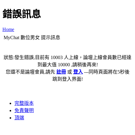
錯誤訊息
Home
MyChat 數位男女 提示訊息
狀態:發生錯誤,目前有 10003 人上線，論壇上線會員數已經達
到最大值 10000 ,請稍後再來!
您還不是論壇會員,請先
註冊
或
登入
---同時頁面將在5秒後
跳到登入界面!
完整版本
免責聲明
頂端