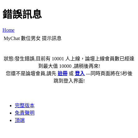
錯誤訊息
Home
MyChat 數位男女 提示訊息
狀態:發生錯誤,目前有 10001 人上線，論壇上線會員數已經達
到最大值 10000 ,請稍後再來!
您還不是論壇會員,請先
註冊
或
登入
---同時頁面將在5秒後
跳到登入界面!
完整版本
免責聲明
頂端