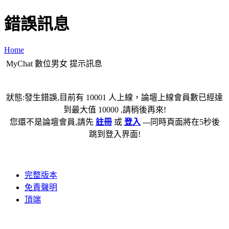
錯誤訊息
Home
MyChat 數位男女 提示訊息
狀態:發生錯誤,目前有 10001 人上線，論壇上線會員數已經達
到最大值 10000 ,請稍後再來!
您還不是論壇會員,請先
註冊
或
登入
---同時頁面將在5秒後
跳到登入界面!
完整版本
免責聲明
頂端