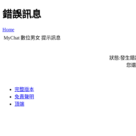
錯誤訊息
Home
MyChat 數位男女 提示訊息
狀態:發生錯誤
您還
完整版本
免責聲明
頂端