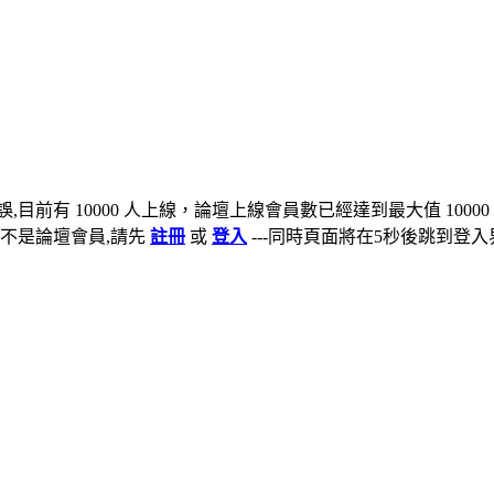
,目前有 10000 人上線，論壇上線會員數已經達到最大值 10000
不是論壇會員,請先
註冊
或
登入
---同時頁面將在5秒後跳到登入