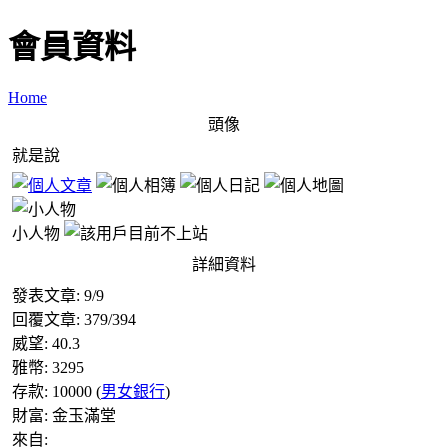
會員資料
Home
頭像
就是說
小人物
詳細資料
發表文章:
9
/
9
回覆文章:
379
/
394
威望:
40.3
雅幣:
3295
存款:
10000
(
男女銀行
)
財富:
金玉滿堂
來自: