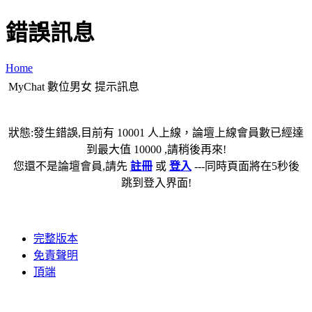
錯誤訊息
Home
MyChat 數位男女 提示訊息
狀態:發生錯誤,目前有 10001 人上線，論壇上線會員數已經達
到最大值 10000 ,請稍後再來!
您還不是論壇會員,請先
註冊
或
登入
---同時頁面將在5秒後
跳到登入界面!
完整版本
免責聲明
頂端