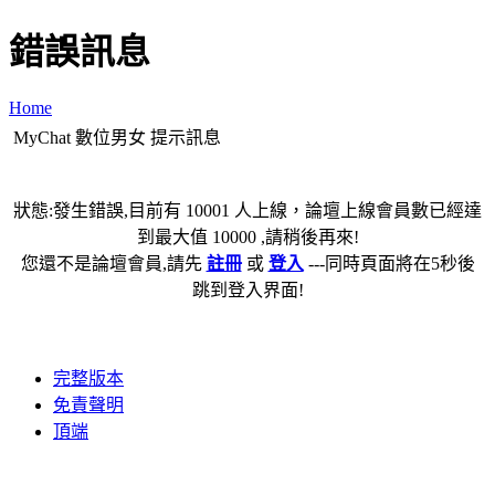
錯誤訊息
Home
MyChat 數位男女 提示訊息
狀態:發生錯誤,目前有 10001 人上線，論壇上線會員數已經達
到最大值 10000 ,請稍後再來!
您還不是論壇會員,請先
註冊
或
登入
---同時頁面將在5秒後
跳到登入界面!
完整版本
免責聲明
頂端