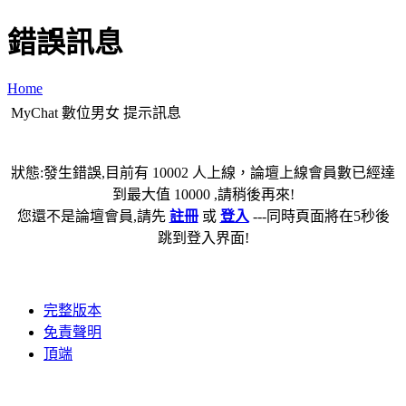
錯誤訊息
Home
MyChat 數位男女 提示訊息
狀態:發生錯誤,目前有 10002 人上線，論壇上線會員數已經達
到最大值 10000 ,請稍後再來!
您還不是論壇會員,請先
註冊
或
登入
---同時頁面將在5秒後
跳到登入界面!
完整版本
免責聲明
頂端