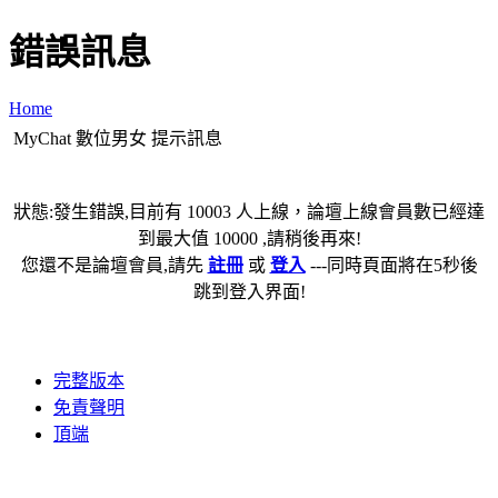
錯誤訊息
Home
MyChat 數位男女 提示訊息
狀態:發生錯誤,目前有 10003 人上線，論壇上線會員數已經達
到最大值 10000 ,請稍後再來!
您還不是論壇會員,請先
註冊
或
登入
---同時頁面將在5秒後
跳到登入界面!
完整版本
免責聲明
頂端