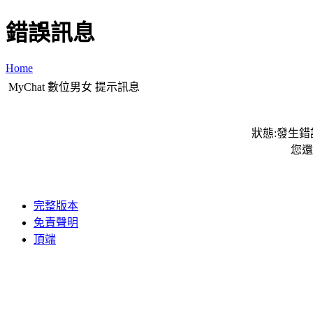
錯誤訊息
Home
MyChat 數位男女 提示訊息
狀態:發生錯誤
您還
完整版本
免責聲明
頂端