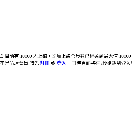
,目前有 10000 人上線，論壇上線會員數已經達到最大值 10000
不是論壇會員,請先
註冊
或
登入
---同時頁面將在5秒後跳到登入