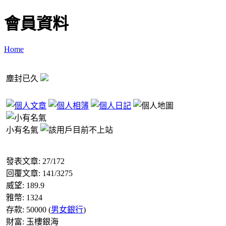
會員資料
Home
塵封已久
小有名氣
發表文章:
27
/
172
回覆文章:
141
/
3275
威望:
189.9
雅幣:
1324
存款:
50000
(
男女銀行
)
財富:
玉樓銀海