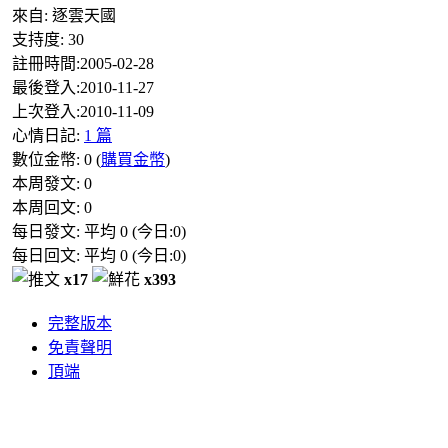
來自:
逐雲天國
支持度:
30
註冊時間:
2005-02-28
最後登入:
2010-11-27
上次登入:
2010-11-09
心情日記:
1 篇
數位金幣:
0
(
購買金幣
)
本周發文:
0
本周回文:
0
每日發文: 平均
0
(今日:
0
)
每日回文: 平均
0
(今日:
0
)
x17
x393
完整版本
免責聲明
頂端