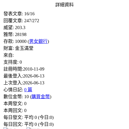
詳細資料
發表文章:
16
/
16
回覆文章:
247
/
272
威望:
203.3
雅幣:
28198
存款:
10000
(
男女銀行
)
財富:
金玉滿堂
來自:
支持度:
0
註冊時間:
2010-11-09
最後登入:
2026-06-13
上次登入:
2026-06-13
心情日記:
0 篇
數位金幣:
10
(
購買金幣
)
本周發文:
0
本周回文:
0
每日發文: 平均
0
(今日:
0
)
每日回文: 平均
0
(今日:
0
)