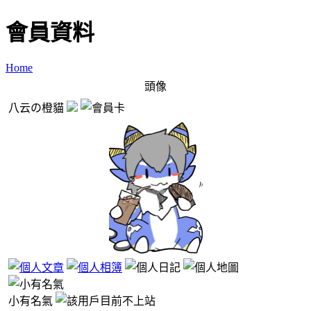
會員資料
Home
頭像
八云の橙貓
小有名氣