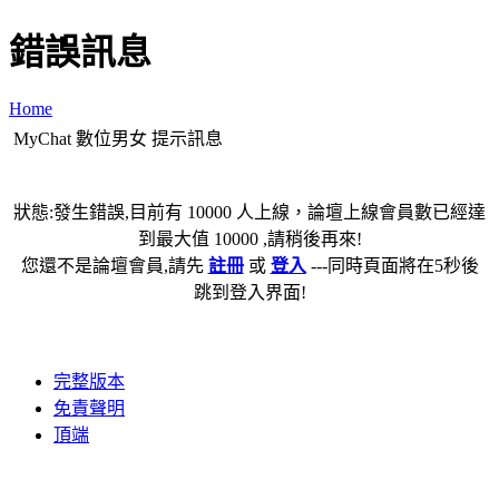
錯誤訊息
Home
MyChat 數位男女 提示訊息
狀態:發生錯誤,目前有 10000 人上線，論壇上線會員數已經達
到最大值 10000 ,請稍後再來!
您還不是論壇會員,請先
註冊
或
登入
---同時頁面將在5秒後
跳到登入界面!
完整版本
免責聲明
頂端