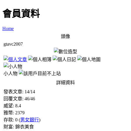
會員資料
Home
頭像
gtavc2007
小人物
詳細資料
發表文章:
14
/
14
回覆文章:
46
/
46
威望:
8.4
雅幣:
2379
存款:
0
(
男女銀行
)
財富:
錦衣美食