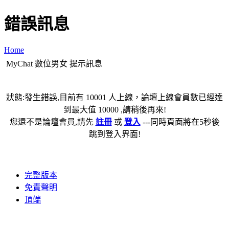
錯誤訊息
Home
MyChat 數位男女 提示訊息
狀態:發生錯誤,目前有 10001 人上線，論壇上線會員數已經達
到最大值 10000 ,請稍後再來!
您還不是論壇會員,請先
註冊
或
登入
---同時頁面將在5秒後
跳到登入界面!
完整版本
免責聲明
頂端