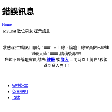
錯誤訊息
Home
MyChat 數位男女 提示訊息
狀態:發生錯誤,目前有 10001 人上線，論壇上線會員數已經達
到最大值 10000 ,請稍後再來!
您還不是論壇會員,請先
註冊
或
登入
---同時頁面將在5秒後
跳到登入界面!
完整版本
免責聲明
頂端