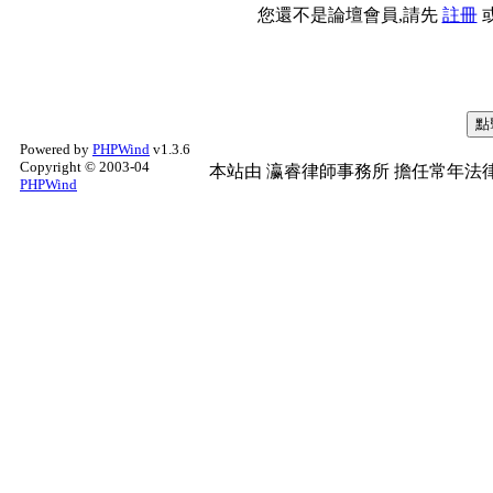
您還不是論壇會員,請先
註冊
Powered by
PHPWind
v1.3.6
Copyright © 2003-04
本站由
瀛睿律師事務所
擔任常年法律
PHPWind