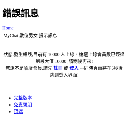
錯誤訊息
Home
MyChat 數位男女 提示訊息
狀態:發生錯誤,目前有 10000 人上線，論壇上線會員數已經達
到最大值 10000 ,請稍後再來!
您還不是論壇會員,請先
註冊
或
登入
---同時頁面將在5秒後
跳到登入界面!
完整版本
免責聲明
頂端