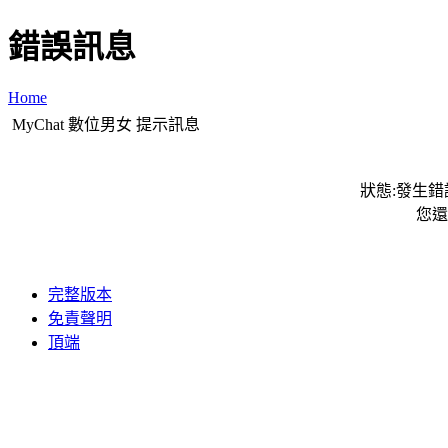
錯誤訊息
Home
MyChat 數位男女 提示訊息
狀態:發生錯誤
您還
完整版本
免責聲明
頂端