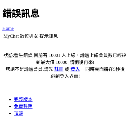
錯誤訊息
Home
MyChat 數位男女 提示訊息
狀態:發生錯誤,目前有 10001 人上線，論壇上線會員數已經達
到最大值 10000 ,請稍後再來!
您還不是論壇會員,請先
註冊
或
登入
---同時頁面將在5秒後
跳到登入界面!
完整版本
免責聲明
頂端