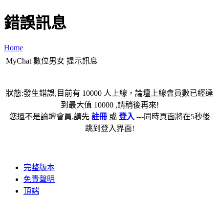
錯誤訊息
Home
MyChat 數位男女 提示訊息
狀態:發生錯誤,目前有 10000 人上線，論壇上線會員數已經達
到最大值 10000 ,請稍後再來!
您還不是論壇會員,請先
註冊
或
登入
---同時頁面將在5秒後
跳到登入界面!
完整版本
免責聲明
頂端