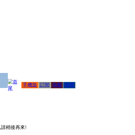
手機版
訂閱
地圖
簡體
 ,請稍後再來!