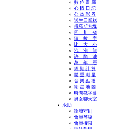
數 位 畫 廊
心 情 日 記
公 益 彩 券
送生日蛋糕
俄羅斯方塊
四 川 省
猜 數 字
比 大 小
泡 泡 龍
許 願 池
萬 年 曆
經 期 計 算
體 重 測 量
音 樂 點 播
衛 星 地 圖
時間戳字幕
男女聊天室
求助
論壇守則
會員等級
會員權限