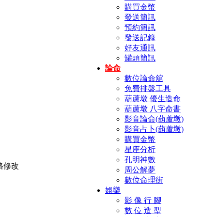
購買金幣
發送簡訊
預約簡訊
發送記錄
好友通訊
罐頭簡訊
論命
數位論命舘
免費排盤工具
葫蘆墩 優生造命
葫蘆墩 八字命書
影音論命(葫蘆墩)
影音占卜(葫蘆墩)
購買金幣
星座分析
孔明神數
周公解夢
數位命理街
娛樂
影 像 行 腳
數 位 造 型