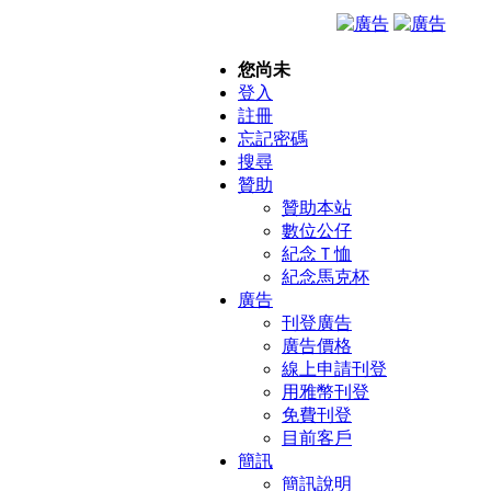
您尚未
登入
註冊
忘記密碼
搜尋
贊助
贊助本站
數位公仔
紀念Ｔ恤
紀念馬克杯
廣告
刊登廣告
廣告價格
線上申請刊登
用雅幣刊登
免費刊登
目前客戶
簡訊
簡訊說明