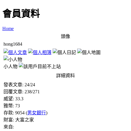
會員資料
Home
頭像
hong1684
小人物
詳細資料
發表文章:
24
/
24
回覆文章:
238
/
271
威望:
33.3
雅幣:
73
存款:
9054
(
男女銀行
)
財富:
大富之家
來自: