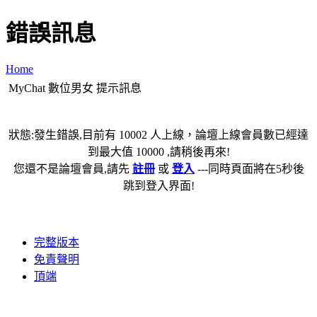
錯誤訊息
Home
MyChat 數位男女 提示訊息
狀態:發生錯誤,目前有 10002 人上線，論壇上線會員數已經達
到最大值 10000 ,請稍後再來!
您還不是論壇會員,請先
註冊
或
登入
---同時頁面將在5秒後
跳到登入界面!
完整版本
免責聲明
頂端