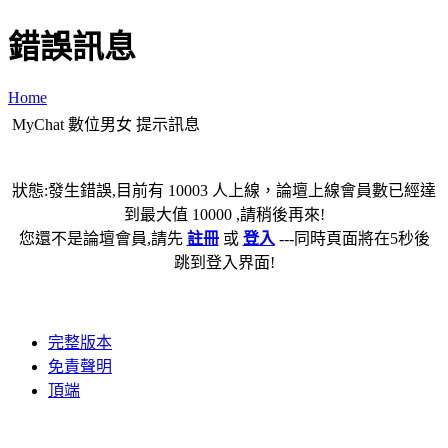
錯誤訊息
Home
MyChat 數位男女 提示訊息
狀態:發生錯誤,目前有 10003 人上線，論壇上線會員數已經達
到最大值 10000 ,請稍後再來!
您還不是論壇會員,請先
註冊
或
登入
---同時頁面將在5秒後
跳到登入界面!
完整版本
免責聲明
頂端