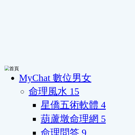
MyChat 數位男女
命理風水
15
星僑五術軟體
4
葫蘆墩命理網
5
命理問答
9