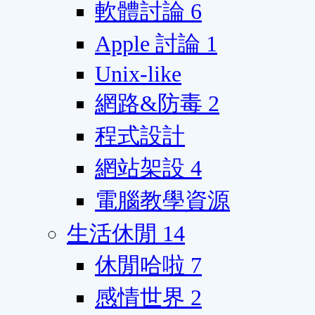
軟體討論
6
Apple 討論
1
Unix-like
網路&防毒
2
程式設計
網站架設
4
電腦教學資源
生活休閒
14
休閒哈啦
7
感情世界
2