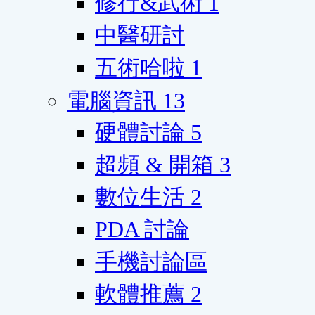
修行&武術
1
中醫研討
五術哈啦
1
電腦資訊
13
硬體討論
5
超頻 & 開箱
3
數位生活
2
PDA 討論
手機討論區
軟體推薦
2