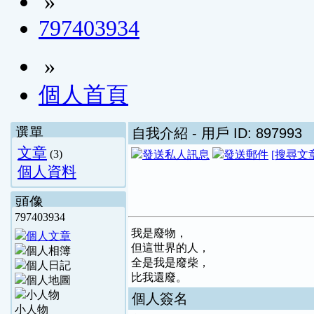
»
797403934
»
個人首頁
選單
自我介紹
- 用戶 ID: 897993
文章
(3)
[搜尋文
個人資料
頭像
797403934
我是廢物，
但這世界的人，
全是我是廢柴，
比我還廢。
個人簽名
小人物