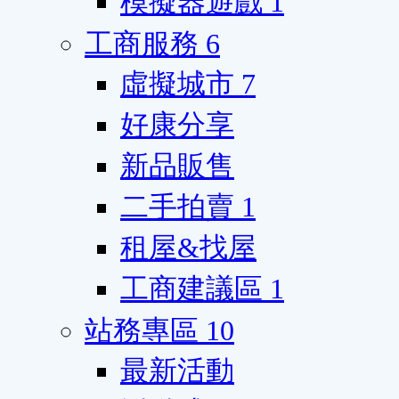
模擬器遊戲
1
工商服務
6
虛擬城市
7
好康分享
新品販售
二手拍賣
1
租屋&找屋
工商建議區
1
站務專區
10
最新活動