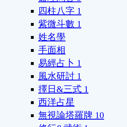
四柱八字
1
紫微斗數
1
姓名學
手面相
易經占卜
1
風水研討
1
擇日&三式
1
西洋占星
無視論塔羅牌
10