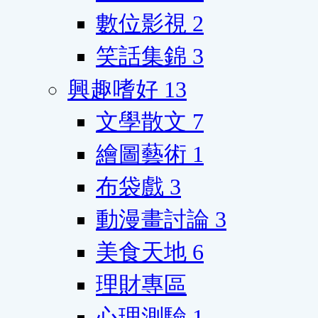
數位影視
2
笑話集錦
3
興趣嗜好
13
文學散文
7
繪圖藝術
1
布袋戲
3
動漫畫討論
3
美食天地
6
理財專區
心理測驗
1