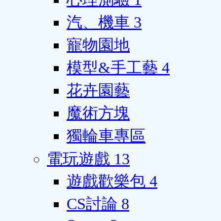
汽、機車
3
寵物園地
模型&手工藝
4
花卉園藝
魔術方塊
獨輪車專區
電玩遊戲
13
遊戲歡樂包
4
CS討論
8