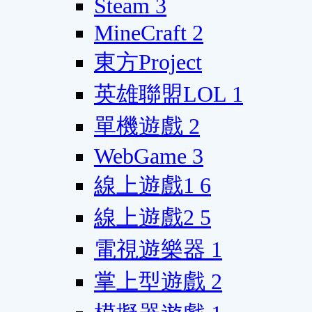
Steam
3
MineCraft
2
東方Project
英雄聯盟LOL
1
單機遊戲
2
WebGame
3
線上遊戲1
6
線上遊戲2
5
電視遊樂器
1
掌上型遊戲
2