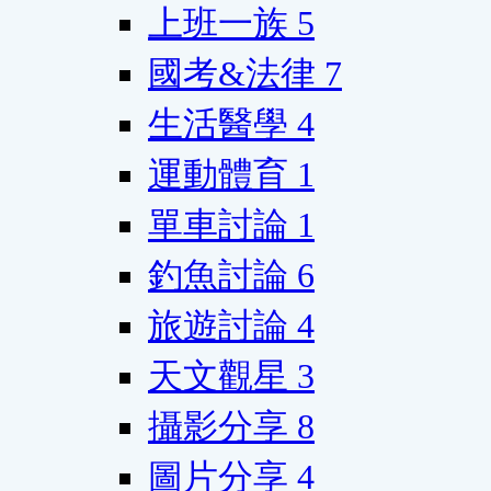
上班一族
5
國考&法律
7
生活醫學
4
運動體育
1
單車討論
1
釣魚討論
6
旅遊討論
4
天文觀星
3
攝影分享
8
圖片分享
4