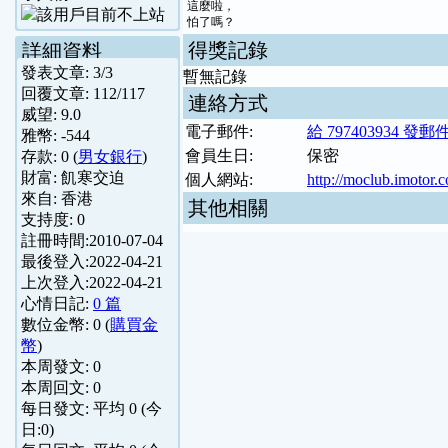
這麼啦，
怕了嗎？
得獎記錄
詳細資料
發表文章:
3
/
3
暫無記錄
回覆文章:
112
/
117
連絡方式
威望:
9.0
電子郵件:
給 797403934 發郵
雅幣:
-544
會員生日:
保密
存款:
0
(
男女銀行
)
財富:
飢寒交迫
個人網站:
http://moclub.imotor.
來自:
香港
其他相關
支持度:
0
註冊時間:
2010-07-04
最後登入:
2022-04-21
上次登入:
2022-04-21
心情日記:
0 篇
數位金幣:
0
(
購買金
幣
)
本周發文:
0
本周回文:
0
每日發文: 平均
0
(今
日:
0
)