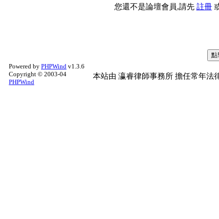
您還不是論壇會員,請先
註冊
Powered by
PHPWind
v1.3.6
Copyright © 2003-04
本站由
瀛睿律師事務所
擔任常年法律
PHPWind