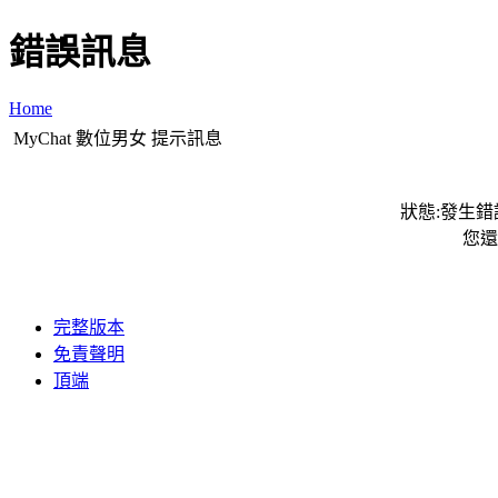
錯誤訊息
Home
MyChat 數位男女 提示訊息
狀態:發生錯誤
您還
完整版本
免責聲明
頂端