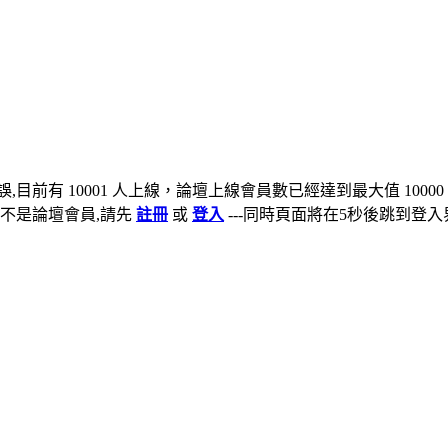
,目前有 10001 人上線，論壇上線會員數已經達到最大值 10000
不是論壇會員,請先
註冊
或
登入
---同時頁面將在5秒後跳到登入