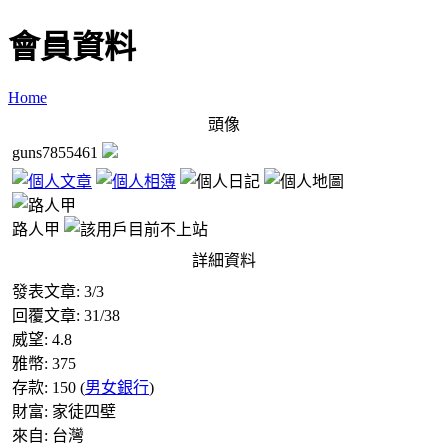
會員資料
Home
頭像
guns7855461
路人甲
詳細資料
發表文章:
3
/
3
回覆文章:
31
/
38
威望:
4.8
雅幣:
375
存款:
150
(
男女銀行
)
財富:
家徒四壁
來自:
台灣