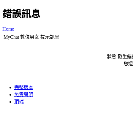
錯誤訊息
Home
MyChat 數位男女 提示訊息
狀態:發生錯誤
您還
完整版本
免責聲明
頂端