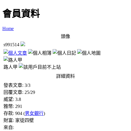
會員資料
Home
頭像
s991514
路人甲
詳細資料
發表文章:
3
/
3
回覆文章:
25
/
29
威望:
3.8
雅幣:
291
存款:
904
(
男女銀行
)
財富:
家徒四壁
來自: