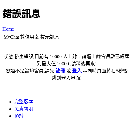
錯誤訊息
Home
MyChat 數位男女 提示訊息
狀態:發生錯誤,目前有 10000 人上線，論壇上線會員數已經達
到最大值 10000 ,請稍後再來!
您還不是論壇會員,請先
註冊
或
登入
---同時頁面將在5秒後
跳到登入界面!
完整版本
免責聲明
頂端