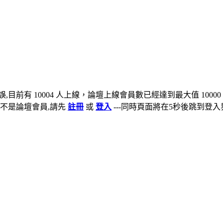
,目前有 10004 人上線，論壇上線會員數已經達到最大值 10000
不是論壇會員,請先
註冊
或
登入
---同時頁面將在5秒後跳到登入