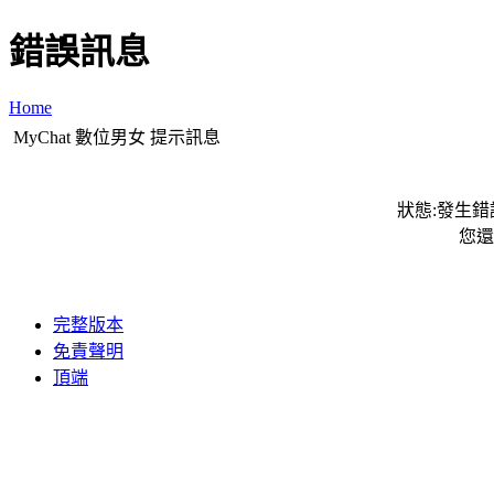
錯誤訊息
Home
MyChat 數位男女 提示訊息
狀態:發生錯誤
您還
完整版本
免責聲明
頂端