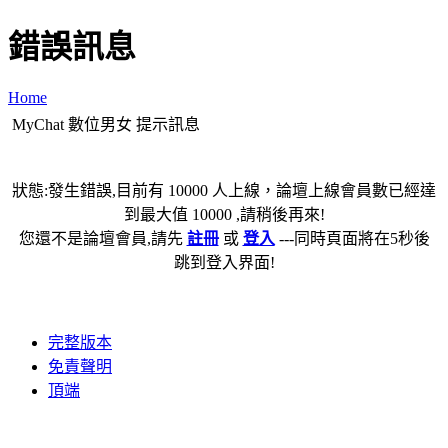
錯誤訊息
Home
MyChat 數位男女 提示訊息
狀態:發生錯誤,目前有 10000 人上線，論壇上線會員數已經達
到最大值 10000 ,請稍後再來!
您還不是論壇會員,請先
註冊
或
登入
---同時頁面將在5秒後
跳到登入界面!
完整版本
免責聲明
頂端