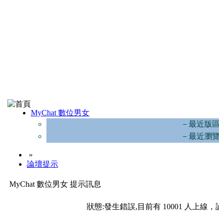
MyChat 數位男女
－最近版
－最近瀏
»
論壇提示
MyChat 數位男女 提示訊息
狀態:發生錯誤,目前有 10001 人上線