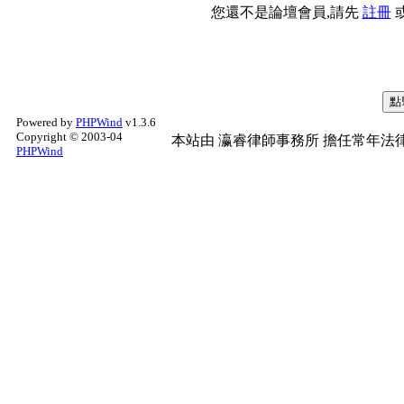
您還不是論壇會員,請先
註冊
Powered by
PHPWind
v1.3.6
Copyright © 2003-04
本站由
瀛睿律師事務所
擔任常年法律
PHPWind