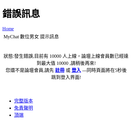
錯誤訊息
Home
MyChat 數位男女 提示訊息
狀態:發生錯誤,目前有 10000 人上線，論壇上線會員數已經達
到最大值 10000 ,請稍後再來!
您還不是論壇會員,請先
註冊
或
登入
---同時頁面將在5秒後
跳到登入界面!
完整版本
免責聲明
頂端